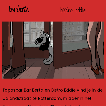
Tapasbar Bar Berta en Bistro Eddie vind je in de
Calandstraat te Rotterdam, middenin het